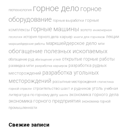
горное дело
горное
геотехнология
оборудование
горные
горные выработки
горные машины
комплексы
золото
инженерная
лекции
история горного дела
карьер
геология
книги для горняков
маркшейдерское дело
мпи
маркшейдерские работы
обогащение полезных ископаемых
открытые горные работы
обогащение руд
обогащение углей
разработка рудных
разведка мпи
разработка карьеров
разработка угольных
месторождений
месторождений
россыпные месторождения
статистика
уголь
строительство шахт и рудников
учебная
горной отрасли
экономика горного дела
литература по горному делу
шахта
экономика горного предприятия
экономика горной
промышленности
Свежие записи