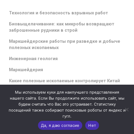
Технология и безопасность взрывных работ
Биовыщелачивание: как микробы возвращают
заброшенные рудники в строй
Маркшейдерские работы при разведке и добыче
полезных ископаемых
Инженерная геология
Маркшейдерия
Какие полезные ископаемые контролирует Китай
Мы используем куки для наилучшего представления
нашего сайта. Если Вы продолжите использовать сайт, мы
будем считать что Вас это устраивает. Статистику
evolve
theme by Theme4Press - Powered by
WordPress
посещений также собирают поисковые роботы от яндекс и
гугл.
Да, я даю согласие
Нет