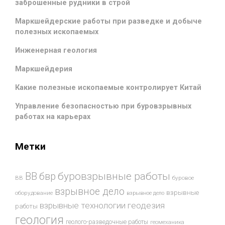
заброшенные рудники в строй
Маркшейдерские работы при разведке и добыче
полезных ископаемых
Инженерная геология
Маркшейдерия
Какие полезные ископаемые контролирует Китай
Управление безопасностью при буровзрывных
работах на карьерах
Метки
буровзрывные работы
ВВ
бвр
ВВ
буровое
взрывное дело
взрывные
оборудование
взрывное дело
взрывные технологии
геодезия
работы
геология
геолого-разведочные работы
геомеханика