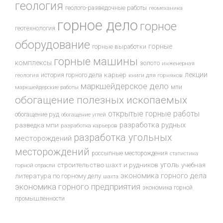
геология
геолого-разведочные работы
геомеханика
горное дело
горное
геотехнология
оборудование
горные
горные выработки
горные машины
комплексы
золото
инженерная
лекции
история горного дела
карьер
геология
книги для горняков
маркшейдерское дело
мпи
маркшейдерские работы
обогащение полезных ископаемых
открытые горные работы
обогащение руд
обогащение углей
разработка рудных
разведка мпи
разработка карьеров
разработка угольных
месторождений
месторождений
россыпные месторождения
статистика
уголь
строительство шахт и рудников
учебная
горной отрасли
экономика горного дела
литература по горному делу
шахта
экономика горного предприятия
экономика горной
промышленности