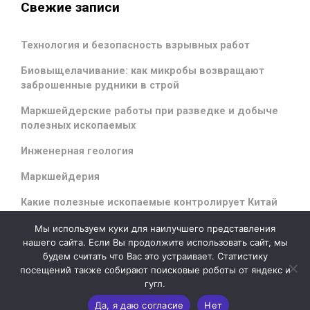
Свежие записи
Технология и безопасность взрывных работ
Биовыщелачивание: как микробы возвращают
заброшенные рудники в строй
Маркшейдерские работы при разведке и добыче
полезных ископаемых
Инженерная геология
Маркшейдерия
Какие полезные ископаемые контролирует Китай
Мы используем куки для наилучшего представления
нашего сайта. Если Вы продолжите использовать сайт, мы
будем считать что Вас это устраивает. Статистику
evolve
theme by Theme4Press - Powered by
WordPress
посещений также собирают поисковые роботы от яндекс и
гугл.
Да, я даю согласие
Нет