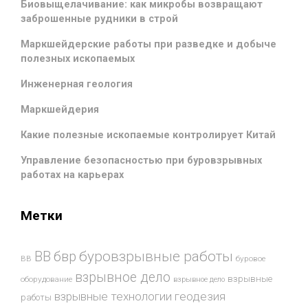
Биовыщелачивание: как микробы возвращают
заброшенные рудники в строй
Маркшейдерские работы при разведке и добыче
полезных ископаемых
Инженерная геология
Маркшейдерия
Какие полезные ископаемые контролирует Китай
Управление безопасностью при буровзрывных
работах на карьерах
Метки
буровзрывные работы
ВВ
бвр
ВВ
буровое
взрывное дело
взрывные
оборудование
взрывное дело
взрывные технологии
геодезия
работы