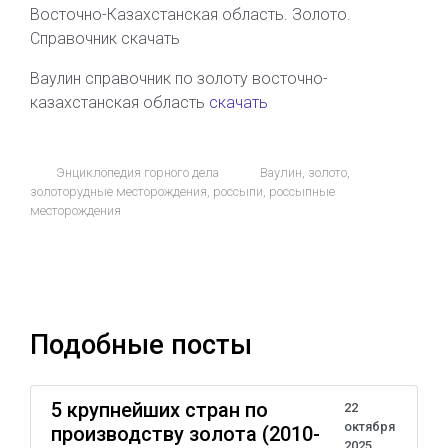
Восточно-Казахстанская область. Золото.
Справочник скачать
Ваулин справочник по золоту восточно-
казахстанская область
скачать
Энциклопедия горного дела
Ваулин
,
золото
,
золоторудные месторождения
,
россыпи
,
россыпные
месторождения
Подобные посты
5 крупнейших стран по
22
октября
производству золота (2010-
2025