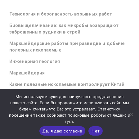
Технология и безопасность взрывных работ
Биовыщелачивание: как микробы возвращают
заброшенные рудники в строй
Маркшейдерские работы при разведке и добыче
полезных ископаемых
Инженерная геология
Маркшейдерия
Какие полезные ископаемые контролирует Китай
Мы используем куки для наилучшего представления
нашего сайта. Если Вы продолжите использовать сайт, мы
будем считать что Вас это устраивает. Статистику
evolve
theme by Theme4Press - Powered by
WordPress
посещений также собирают поисковые роботы от яндекс и
гугл.
Да, я даю согласие
Нет