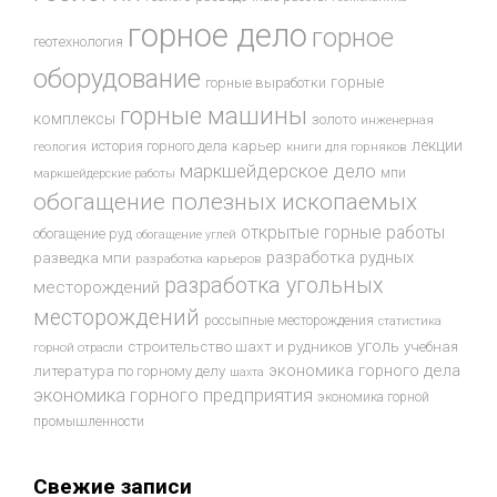
горное дело
горное
геотехнология
оборудование
горные
горные выработки
горные машины
комплексы
золото
инженерная
лекции
история горного дела
карьер
геология
книги для горняков
маркшейдерское дело
мпи
маркшейдерские работы
обогащение полезных ископаемых
открытые горные работы
обогащение руд
обогащение углей
разработка рудных
разведка мпи
разработка карьеров
разработка угольных
месторождений
месторождений
россыпные месторождения
статистика
уголь
строительство шахт и рудников
учебная
горной отрасли
экономика горного дела
литература по горному делу
шахта
экономика горного предприятия
экономика горной
промышленности
Свежие записи