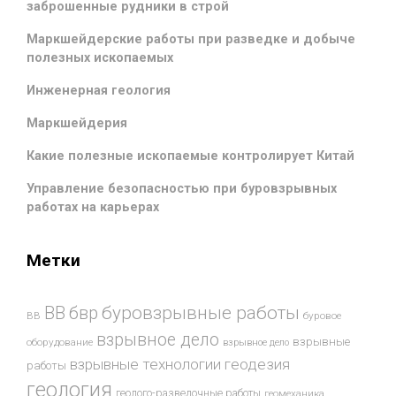
заброшенные рудники в строй
Маркшейдерские работы при разведке и добыче
полезных ископаемых
Инженерная геология
Маркшейдерия
Какие полезные ископаемые контролирует Китай
Управление безопасностью при буровзрывных
работах на карьерах
Метки
буровзрывные работы
ВВ
бвр
ВВ
буровое
взрывное дело
взрывные
оборудование
взрывное дело
взрывные технологии
геодезия
работы
геология
геолого-разведочные работы
геомеханика