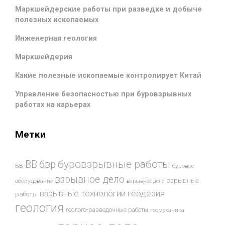
Маркшейдерские работы при разведке и добыче
полезных ископаемых
Инженерная геология
Маркшейдерия
Какие полезные ископаемые контролирует Китай
Управление безопасностью при буровзрывных
работах на карьерах
Метки
буровзрывные работы
ВВ
бвр
ВВ
буровое
взрывное дело
взрывные
оборудование
взрывное дело
взрывные технологии
геодезия
работы
геология
геолого-разведочные работы
геомеханика