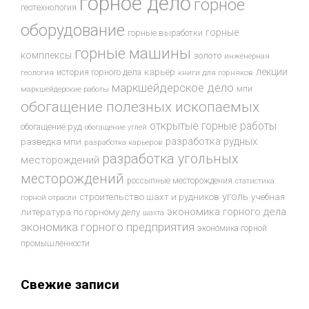
горное дело
горное
геотехнология
оборудование
горные
горные выработки
горные машины
комплексы
золото
инженерная
лекции
история горного дела
карьер
геология
книги для горняков
маркшейдерское дело
мпи
маркшейдерские работы
обогащение полезных ископаемых
открытые горные работы
обогащение руд
обогащение углей
разработка рудных
разведка мпи
разработка карьеров
разработка угольных
месторождений
месторождений
россыпные месторождения
статистика
уголь
строительство шахт и рудников
учебная
горной отрасли
экономика горного дела
литература по горному делу
шахта
экономика горного предприятия
экономика горной
промышленности
Свежие записи