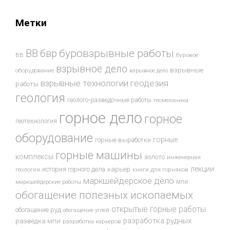
Метки
буровзрывные работы
ВВ
бвр
ВВ
буровое
взрывное дело
взрывные
оборудование
взрывное дело
взрывные технологии
геодезия
работы
геология
геолого-разведочные работы
геомеханика
горное дело
горное
геотехнология
оборудование
горные
горные выработки
горные машины
комплексы
золото
инженерная
лекции
история горного дела
карьер
геология
книги для горняков
маркшейдерское дело
мпи
маркшейдерские работы
обогащение полезных ископаемых
открытые горные работы
обогащение руд
обогащение углей
разработка рудных
разведка мпи
разработка карьеров