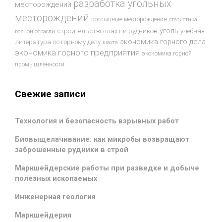
разработка угольных
месторождений
месторождений
россыпные месторождения
статистика
уголь
строительство шахт и рудников
учебная
горной отрасли
экономика горного дела
литература по горному делу
шахта
экономика горного предприятия
экономика горной
промышленности
Свежие записи
Технология и безопасность взрывных работ
Биовыщелачивание: как микробы возвращают
заброшенные рудники в строй
Маркшейдерские работы при разведке и добыче
полезных ископаемых
Инженерная геология
Маркшейдерия