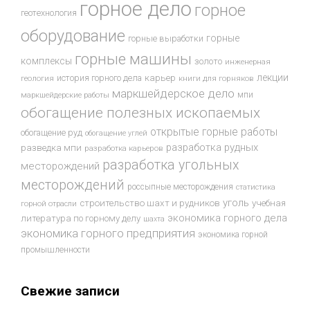
горное дело
горное
геотехнология
оборудование
горные
горные выработки
горные машины
комплексы
золото
инженерная
лекции
история горного дела
карьер
геология
книги для горняков
маркшейдерское дело
мпи
маркшейдерские работы
обогащение полезных ископаемых
открытые горные работы
обогащение руд
обогащение углей
разработка рудных
разведка мпи
разработка карьеров
разработка угольных
месторождений
месторождений
россыпные месторождения
статистика
уголь
строительство шахт и рудников
учебная
горной отрасли
экономика горного дела
литература по горному делу
шахта
экономика горного предприятия
экономика горной
промышленности
Свежие записи