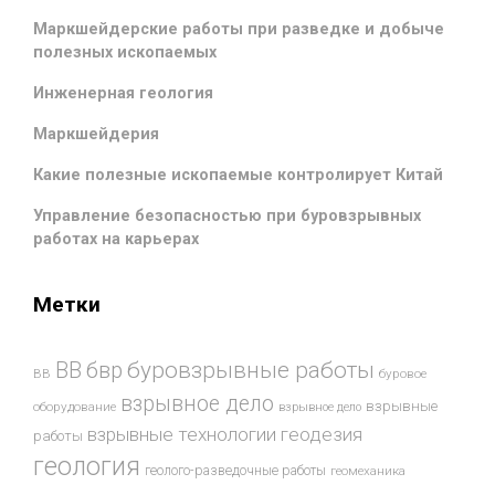
Маркшейдерские работы при разведке и добыче
полезных ископаемых
Инженерная геология
Маркшейдерия
Какие полезные ископаемые контролирует Китай
Управление безопасностью при буровзрывных
работах на карьерах
Метки
буровзрывные работы
ВВ
бвр
ВВ
буровое
взрывное дело
взрывные
оборудование
взрывное дело
взрывные технологии
геодезия
работы
геология
геолого-разведочные работы
геомеханика