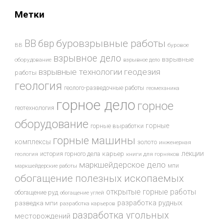
Метки
буровзрывные работы
ВВ
бвр
ВВ
буровое
взрывное дело
взрывные
оборудование
взрывное дело
взрывные технологии
геодезия
работы
геология
геолого-разведочные работы
геомеханика
горное дело
горное
геотехнология
оборудование
горные
горные выработки
горные машины
комплексы
золото
инженерная
лекции
история горного дела
карьер
геология
книги для горняков
маркшейдерское дело
мпи
маркшейдерские работы
обогащение полезных ископаемых
открытые горные работы
обогащение руд
обогащение углей
разработка рудных
разведка мпи
разработка карьеров
разработка угольных
месторождений