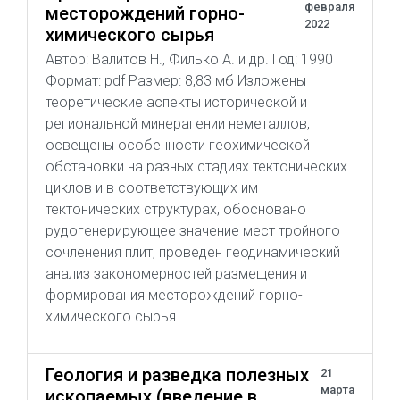
февраля
месторождений горно-
2022
химического сырья
Автор: Валитов Н., Филько А. и др. Год: 1990
Формат: pdf Размер: 8,83 мб Изложены
теоретические аспекты исторической и
региональной минерагении неметаллов,
освещены особенности геохимической
обстановки на разных стадиях тектонических
циклов и в соответствующих им
тектонических структурах, обосновано
рудогенерирующее значение мест тройного
сочленения плит, проведен геодинамический
анализ закономерностей размещения и
формирования месторождений горно-
химического сырья.
Геология и разведка полезных
21
марта
ископаемых (введение в