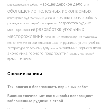
маркшейдерское дело
мпи
маркшейдерские работы
обогащение полезных ископаемых
открытые горные работы
обогащение руд
обогащение углей
разработка рудных
разведка мпи
разработка карьеров
разработка угольных
месторождений
месторождений
россыпные месторождения
статистика
уголь
строительство шахт и рудников
учебная
горной отрасли
экономика горного дела
литература по горному делу
шахта
экономика горного предприятия
экономика горной
промышленности
Свежие записи
Технология и безопасность взрывных работ
Биовыщелачивание: как микробы возвращают
заброшенные рудники в строй