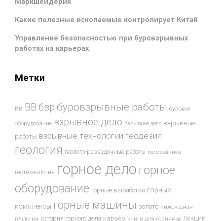
Маркшейдерия
Какие полезные ископаемые контролирует Китай
Управление безопасностью при буровзрывных
работах на карьерах
Метки
буровзрывные работы
ВВ
бвр
ВВ
буровое
взрывное дело
взрывные
оборудование
взрывное дело
взрывные технологии
геодезия
работы
геология
геолого-разведочные работы
геомеханика
горное дело
горное
геотехнология
оборудование
горные
горные выработки
горные машины
комплексы
золото
инженерная
лекции
история горного дела
карьер
геология
книги для горняков