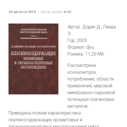
24 августа 2019
Автор записи
troll
Автор: Додин Д., Ланда
Э.
Год: 2003
Формат: djvu
Размер: 11,20 Мб
Рассмотрена
конъюнктура,
потребление, области
применения, мировой
минерально-сырьевой
потенциал платиновых
металлов.
Приведена полная характеристика
платиносодержащих хромитовых и
титаномагнетитовых месторождений мира.