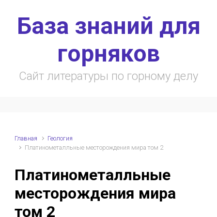
Skip to main content
База знаний для
горняков
Сайт литературы по горному делу
Главная
Геология
Платинометалльные месторождения мира том 2
Платинометалльные
месторождения мира
том 2