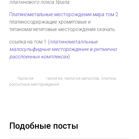
платинового пояса Урала
.
Платинометальные месторождения мира том 2
платиносодержащие хромитовые и
титаномагнетитовые месторождения скачать
ссылка на том 1 (
платинометалльные
малосульфидные месторождения в ритмично
расслоенных комплексах
)
Геология
геология
,
геология металлов
,
платина
,
россыпные месторождения
Подобные посты