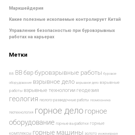
Маркшейдерия
Какие полезные ископаемые контролирует Китай
Управление безопасностью при буровзрывных
работах на карьерах
Метки
буровзрывные работы
ВВ
бвр
ВВ
буровое
взрывное дело
взрывные
оборудование
взрывное дело
взрывные технологии
геодезия
работы
геология
геолого-разведочные работы
геомеханика
горное дело
горное
геотехнология
оборудование
горные
горные выработки
горные машины
комплексы
золото
инженерная