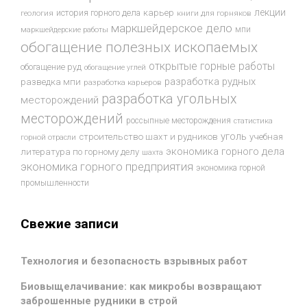
лекции
история горного дела
карьер
геология
книги для горняков
маркшейдерское дело
мпи
маркшейдерские работы
обогащение полезных ископаемых
открытые горные работы
обогащение руд
обогащение углей
разработка рудных
разведка мпи
разработка карьеров
разработка угольных
месторождений
месторождений
россыпные месторождения
статистика
уголь
строительство шахт и рудников
учебная
горной отрасли
экономика горного дела
литература по горному делу
шахта
экономика горного предприятия
экономика горной
промышленности
Свежие записи
Технология и безопасность взрывных работ
Биовыщелачивание: как микробы возвращают
заброшенные рудники в строй