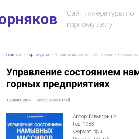
Сайт литературы по
горняков
горному делу
Главная
Горное дело
Управление состоянием намывных массивов 
Управление состоянием на
горных предприятиях
10 июля 2019
Автор записи
troll
Автор: Гальперин А.
Год: 1988
Формат: djvu
Размер: 2,65 мб