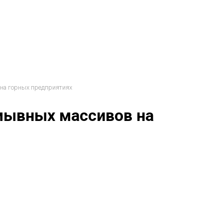
на горных предприятиях
мывных массивов на