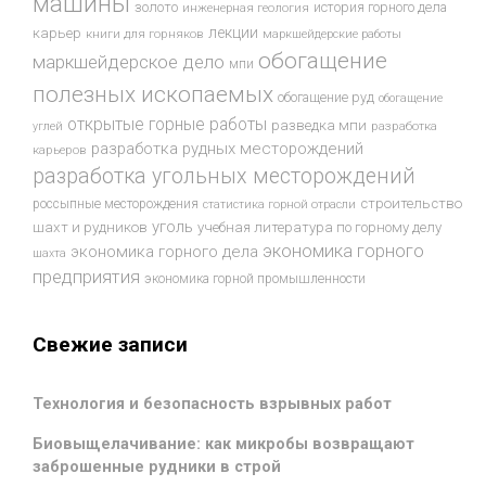
машины
золото
история горного дела
инженерная геология
лекции
карьер
книги для горняков
маркшейдерские работы
обогащение
маркшейдерское дело
мпи
полезных ископаемых
обогащение руд
обогащение
открытые горные работы
разведка мпи
разработка
углей
разработка рудных месторождений
карьеров
разработка угольных месторождений
строительство
россыпные месторождения
статистика горной отрасли
уголь
шахт и рудников
учебная литература по горному делу
экономика горного
экономика горного дела
шахта
предприятия
экономика горной промышленности
Свежие записи
Технология и безопасность взрывных работ
Биовыщелачивание: как микробы возвращают
заброшенные рудники в строй