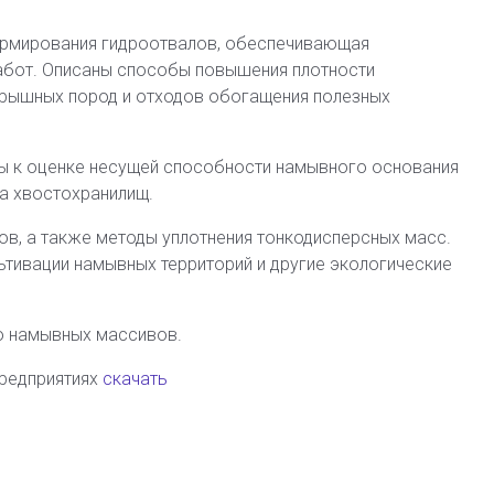
ормирования гидроотвалов, обеспечивающая
бот. Описаны способы повышения плотности
крышных пород и отходов обогащения полезных
 к оценке несущей способности намывного основания
а хвостохранилищ.
в, а также методы уплотнения тонкодисперсных масс.
тивации намывных территорий и другие экологические
ю намывных массивов.
редприятиях
скачать