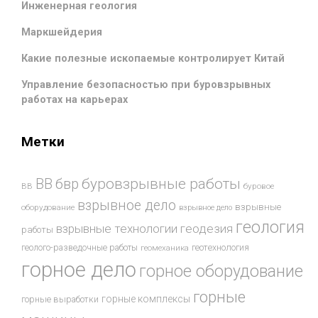
Инженерная геология
Маркшейдерия
Какие полезные ископаемые контролирует Китай
Управление безопасностью при буровзрывных
работах на карьерах
Метки
буровзрывные работы
ВВ
бвр
ВВ
буровое
взрывное дело
взрывные
оборудование
взрывное дело
геология
взрывные технологии
геодезия
работы
геотехнология
геолого-разведочные работы
геомеханика
горное дело
горное оборудование
горные
горные комплексы
горные выработки