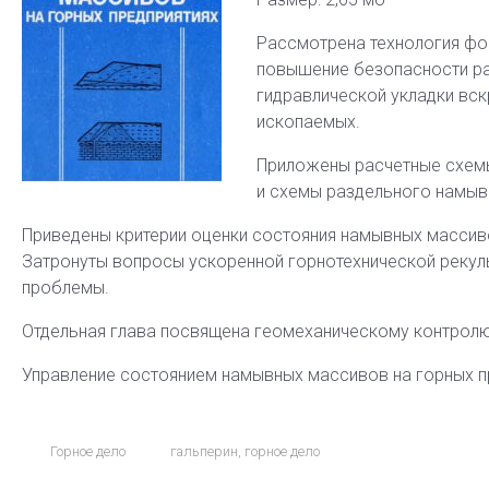
Рассмотрена технология ф
повышение безопасности ра
гидравлической укладки вс
ископаемых.
Приложены расчетные схемы
и схемы раздельного намыв
Приведены критерии оценки состояния намывных массиво
Затронуты вопросы ускоренной горнотехнической рекуль
проблемы.
Отдельная глава посвящена геомеханическому контрол
Управление состоянием намывных массивов на горных п
Горное дело
гальперин
,
горное дело