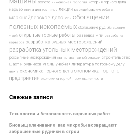
машины
золото
история горного дела
инженерная геология
лекции
карьер
книги для горняков
маркшейдерские работы
обогащение
маркшейдерское дело
мпи
полезных ископаемых
обогащение руд
обогащение
открытые горные работы
разведка мпи
разработка
углей
разработка рудных месторождений
карьеров
разработка угольных месторождений
строительство
россыпные месторождения
статистика горной отрасли
уголь
шахт и рудников
учебная литература по горному делу
экономика горного
экономика горного дела
шахта
предприятия
экономика горной промышленности
Свежие записи
Технология и безопасность взрывных работ
Биовыщелачивание: как микробы возвращают
заброшенные рудники в строй