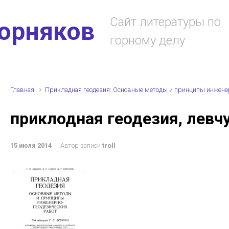
Сайт литературы по
горняков
горному делу
Главная
Прикладная геодезия: Основные методы и принципы инженер
приклодная геодезия, левч
15 июля 2014
Автор записи
troll