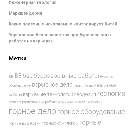
Инженерная геология
Маркшейдерия
Какие полезные ископаемые контролирует Китай
Управление безопасностью при буровзрывных
работах на карьерах
Метки
буровзрывные работы
ВВ
бвр
ВВ
буровое
взрывное дело
взрывные
оборудование
взрывное дело
геология
взрывные технологии
геодезия
работы
геотехнология
геолого-разведочные работы
геомеханика
горное дело
горное оборудование
горные
горные комплексы
горные выработки