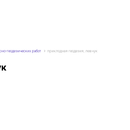
но-геодезических работ
приклодная геодезия, левчук
ук