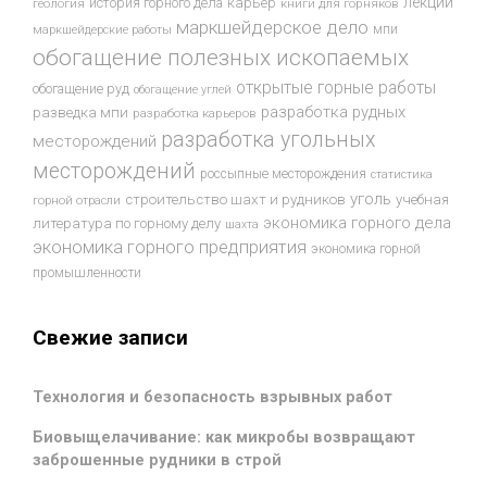
лекции
история горного дела
карьер
геология
книги для горняков
маркшейдерское дело
мпи
маркшейдерские работы
обогащение полезных ископаемых
открытые горные работы
обогащение руд
обогащение углей
разработка рудных
разведка мпи
разработка карьеров
разработка угольных
месторождений
месторождений
россыпные месторождения
статистика
уголь
строительство шахт и рудников
учебная
горной отрасли
экономика горного дела
литература по горному делу
шахта
экономика горного предприятия
экономика горной
промышленности
Свежие записи
Технология и безопасность взрывных работ
Биовыщелачивание: как микробы возвращают
заброшенные рудники в строй