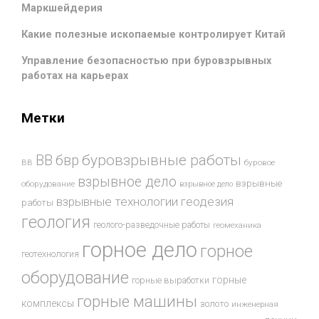
Маркшейдерия
Какие полезные ископаемые контролирует Китай
Управление безопасностью при буровзрывных
работах на карьерах
Метки
буровзрывные работы
ВВ
бвр
ВВ
буровое
взрывное дело
взрывные
оборудование
взрывное дело
взрывные технологии
геодезия
работы
геология
геолого-разведочные работы
геомеханика
горное дело
горное
геотехнология
оборудование
горные
горные выработки
горные машины
комплексы
золото
инженерная