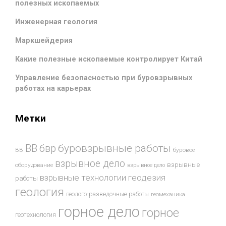
полезных ископаемых
Инженерная геология
Маркшейдерия
Какие полезные ископаемые контролирует Китай
Управление безопасностью при буровзрывных
работах на карьерах
Метки
буровзрывные работы
ВВ
бвр
ВВ
буровое
взрывное дело
взрывные
оборудование
взрывное дело
взрывные технологии
геодезия
работы
геология
геолого-разведочные работы
геомеханика
горное дело
горное
геотехнология