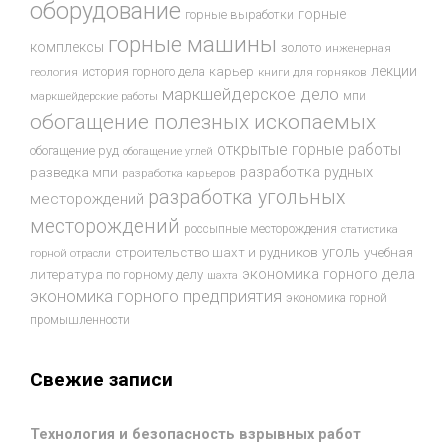
оборудование
горные
горные выработки
горные машины
комплексы
золото
инженерная
лекции
история горного дела
карьер
геология
книги для горняков
маркшейдерское дело
мпи
маркшейдерские работы
обогащение полезных ископаемых
открытые горные работы
обогащение руд
обогащение углей
разработка рудных
разведка мпи
разработка карьеров
разработка угольных
месторождений
месторождений
россыпные месторождения
статистика
уголь
строительство шахт и рудников
учебная
горной отрасли
экономика горного дела
литература по горному делу
шахта
экономика горного предприятия
экономика горной
промышленности
Свежие записи
Технология и безопасность взрывных работ