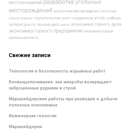
разработка угольных
месторождений
месторождений
россыпные месторождения
статистика
уголь
строительство шахт и рудников
учебная
горной отрасли
экономика горного дела
литература по горному делу
шахта
экономика горного предприятия
экономика горной
промышленности
Свежие записи
Технология и безопасность взрывных работ
Биовыщелачивание: как микробы возвращают
заброшенные рудники в строй
Маркшейдерские работы при разведке и добыче
полезных ископаемых
Инженерная геология
Маркшейдерия