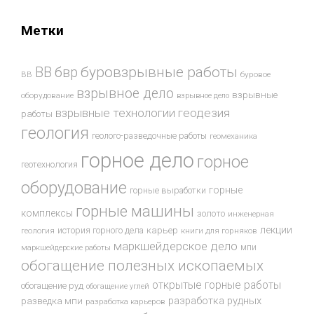
Метки
буровзрывные работы
ВВ
бвр
ВВ
буровое
взрывное дело
взрывные
оборудование
взрывное дело
взрывные технологии
геодезия
работы
геология
геолого-разведочные работы
геомеханика
горное дело
горное
геотехнология
оборудование
горные
горные выработки
горные машины
комплексы
золото
инженерная
лекции
история горного дела
карьер
геология
книги для горняков
маркшейдерское дело
мпи
маркшейдерские работы
обогащение полезных ископаемых
открытые горные работы
обогащение руд
обогащение углей
разработка рудных
разведка мпи
разработка карьеров