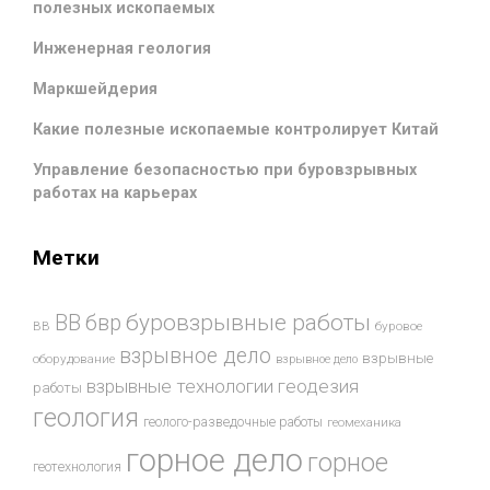
полезных ископаемых
Инженерная геология
Маркшейдерия
Какие полезные ископаемые контролирует Китай
Управление безопасностью при буровзрывных
работах на карьерах
Метки
буровзрывные работы
ВВ
бвр
ВВ
буровое
взрывное дело
взрывные
оборудование
взрывное дело
взрывные технологии
геодезия
работы
геология
геолого-разведочные работы
геомеханика
горное дело
горное
геотехнология