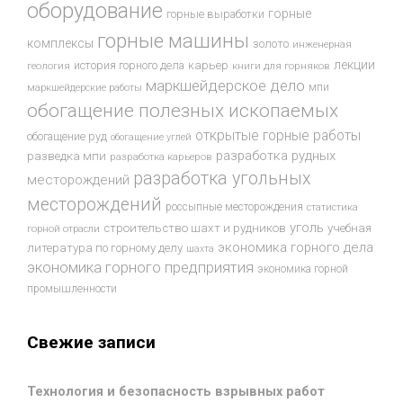
оборудование
горные
горные выработки
горные машины
комплексы
золото
инженерная
лекции
история горного дела
карьер
геология
книги для горняков
маркшейдерское дело
мпи
маркшейдерские работы
обогащение полезных ископаемых
открытые горные работы
обогащение руд
обогащение углей
разработка рудных
разведка мпи
разработка карьеров
разработка угольных
месторождений
месторождений
россыпные месторождения
статистика
уголь
строительство шахт и рудников
учебная
горной отрасли
экономика горного дела
литература по горному делу
шахта
экономика горного предприятия
экономика горной
промышленности
Свежие записи
Технология и безопасность взрывных работ