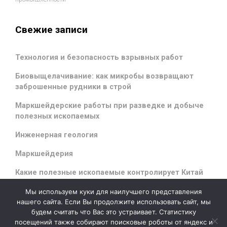
Свежие записи
Технология и безопасность взрывных работ
Биовыщелачивание: как микробы возвращают
заброшенные рудники в строй
Маркшейдерские работы при разведке и добыче
полезных ископаемых
Инженерная геология
Маркшейдерия
Какие полезные ископаемые контролирует Китай
Мы используем куки для наилучшего представления
нашего сайта. Если Вы продолжите использовать сайт, мы
будем считать что Вас это устраивает. Статистику
evolve
theme by Theme4Press - Powered by
WordPress
посещений также собирают поисковые роботы от яндекс и