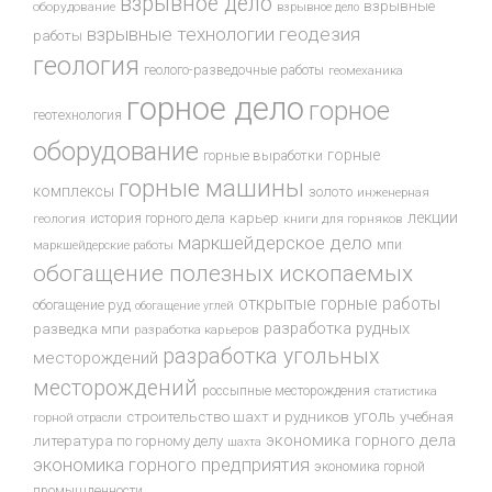
взрывное дело
взрывные
оборудование
взрывное дело
взрывные технологии
геодезия
работы
геология
геолого-разведочные работы
геомеханика
горное дело
горное
геотехнология
оборудование
горные
горные выработки
горные машины
комплексы
золото
инженерная
лекции
история горного дела
карьер
геология
книги для горняков
маркшейдерское дело
мпи
маркшейдерские работы
обогащение полезных ископаемых
открытые горные работы
обогащение руд
обогащение углей
разработка рудных
разведка мпи
разработка карьеров
разработка угольных
месторождений
месторождений
россыпные месторождения
статистика
уголь
строительство шахт и рудников
учебная
горной отрасли
экономика горного дела
литература по горному делу
шахта
экономика горного предприятия
экономика горной
промышленности