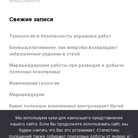
промышленности
Свежие записи
Технология и безопасность взрывных работ
Биовыщелачивание: как микробы возвращают
заброшенные рудники в строй
Маркшейдерские работы при разведке и добыче
полезных ископаемых
Инженерная геология
Маркшейдерия
Какие полезные ископаемые контролирует Китай
Мы используем куки для наилучшего представления
нашего сайта. Если Вы продолжите использовать сайт, мы
будем считать что Вас это устраивает. Статистику
evolve
theme by Theme4Press - Powered by
WordPress
посещений также собирают поисковые роботы от яндекс и