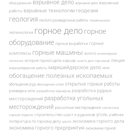
взрывное дело
взрывные
оборудование
взрывное дело
взрывные технологии
геодезия
работы
геология
геолого-разведочные работы
геомеханика
горное дело
горное
геотехнология
оборудование
горные
горные выработки
горные машины
комплексы
золото
инженерная
лекции
история горного дела
карьер
геология
книги для горняков
маркшейдерское дело
мпи
маркшейдерские работы
обогащение полезных ископаемых
открытые горные работы
обогащение руд
обогащение углей
разработка рудных
разведка мпи
разработка карьеров
разработка угольных
месторождений
месторождений
россыпные месторождения
статистика
уголь
строительство шахт и рудников
учебная
горной отрасли
экономика горного дела
литература по горному делу
шахта
экономика горного предприятия
экономика горной