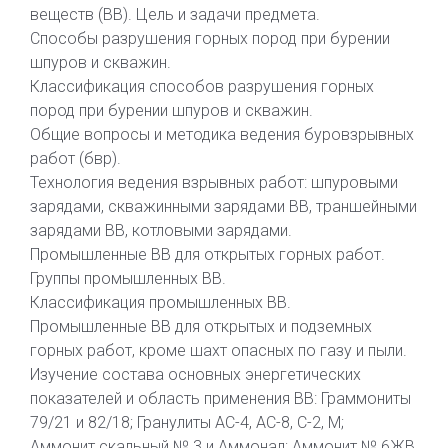
веществ (ВВ). Цель и задачи предмета.
Способы разрушения горных пород при бурении
шпуров и скважин.
Классификация способов разрушения горных
пород при бурении шпуров и скважин.
Общие вопросы и методика ведения буровзрывных
работ (бвр).
Технология ведения взрывных работ: шпуровыми
зарядами, скважинными зарядами ВВ, траншейными
зарядами ВВ, котловыми зарядами.
Промышленные ВВ для открытых горных работ.
Группы промышленных ВВ.
Классификация промышленных ВВ.
Промышленные ВВ для открытых и подземных
горных работ, кроме шахт опасных по газу и пыли.
Изучение состава основных энергетических
показателей и область применения ВВ: Граммониты
79/21 и 82/18; Гранулиты АС-4, АС-8, С-2, М;
Аммонит скальный № 3 и Аммонал; Аммонит № 6ЖВ