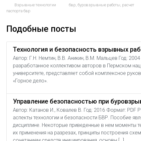
Взрывные технологии
бвр
,
буровзрывные работы
,
расчет
паспорта бвр
Подобные посты
Технология и безопасность взрывных ра
Автор: Г.Н. Немтин, В.В. Аникин, В.М. Мальцев Год: 20
разработанное коллективом авторов в Пермском на
университете, представляет собой комплексное руков
«Горное дело».
Управление безопасностью при буровзрыв
Автор: Катанов И., Ковалев В. Год: 2016 Формат: PDF
аспекты технологии и безопасности БВР. Пособие яв
дисциплине. Некоторые приведенные в нем моменты т
их применения на разрезах, принципы построения схе
сочетанием средств инициирования, основы […]