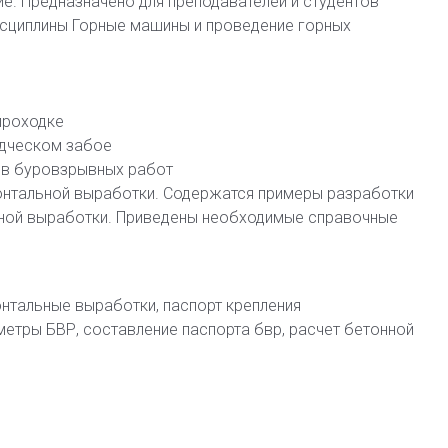
е. Предназначено для преподавателей и студентов
исциплины Горные машины и проведение горных
проходке
одческом забое
ов буровзрывных работ
онтальной выработки. Содержатся примеры разработки
ьной выработки. Приведены необходимые справочные
онтальные выработки, паспорт крепления
метры БВР, составление паспорта бвр, расчет бетонной