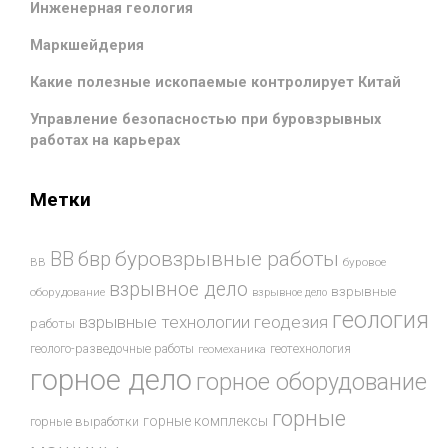
Инженерная геология
Маркшейдерия
Какие полезные ископаемые контролирует Китай
Управление безопасностью при буровзрывных
работах на карьерах
Метки
буровзрывные работы
ВВ
бвр
ВВ
буровое
взрывное дело
взрывные
оборудование
взрывное дело
геология
взрывные технологии
геодезия
работы
геотехнология
геолого-разведочные работы
геомеханика
горное дело
горное оборудование
горные
горные комплексы
горные выработки