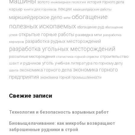
машины
золото
история горного дела
инженерная геология
лекции
карьер
книги для горняков
маркшейдерские работы
обогащение
маркшейдерское дело
мпи
полезных ископаемых
обогащение руд
обогащение
открытые горные работы
разведка мпи
разработка
углей
разработка рудных месторождений
карьеров
разработка угольных месторождений
строительство
россыпные месторождения
статистика горной отрасли
уголь
шахт и рудников
учебная литература по горному делу
экономика горного
экономика горного дела
шахта
предприятия
экономика горной промышленности
Свежие записи
Технология и безопасность взрывных работ
Биовыщелачивание: как микробы возвращают
заброшенные рудники в строй