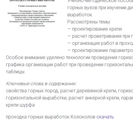
Учебно-методическое пособи
горных вузов при изучении д
выработок.
Рассмотрены темы:
— проектирование крепи
— расчет проветривания при 
— организация работ в прох
— проектирование параметр
Особое внимание уделено технологии проведения гориз
графика организации работ при проведении горизонтал
таблицы.
Ключевые слова в содержании:
свойства горных пород, расчет деревянной крепи, гориз
горизонтальной выработки, расчет анкерной крепи, пара
крепи шурфа
проходка горных выработок Колоколов
скачать