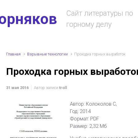
Сайт литературы по
горняков
горному делу
Главная
Взрывные технологии
Проходка горных выработок
Проходка горных выработо
31 мая 2016
Автор записи
troll
Автор: Колоколов С,
Год: 2014
Формат: PDF
Размер: 2,32 Мб