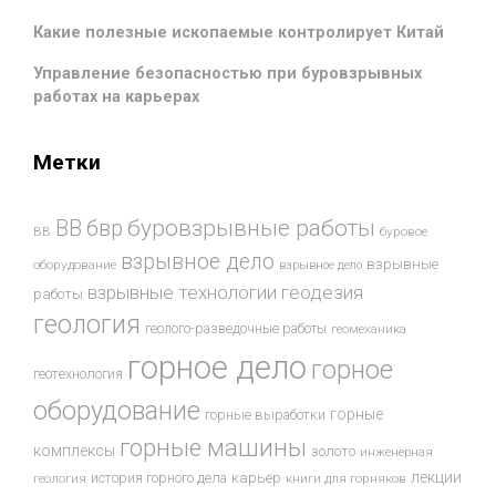
Какие полезные ископаемые контролирует Китай
Управление безопасностью при буровзрывных
работах на карьерах
Метки
буровзрывные работы
ВВ
бвр
ВВ
буровое
взрывное дело
взрывные
оборудование
взрывное дело
взрывные технологии
геодезия
работы
геология
геолого-разведочные работы
геомеханика
горное дело
горное
геотехнология
оборудование
горные
горные выработки
горные машины
комплексы
золото
инженерная
лекции
история горного дела
карьер
геология
книги для горняков