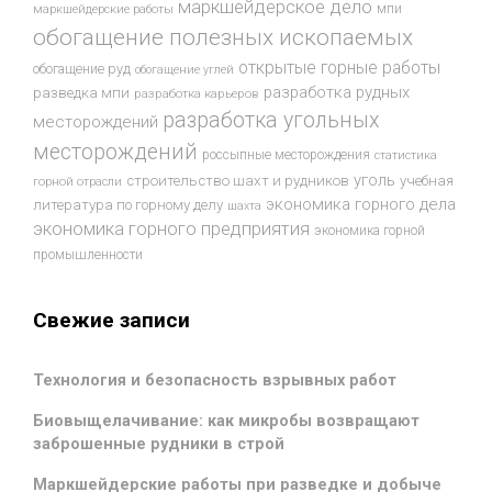
маркшейдерское дело
мпи
маркшейдерские работы
обогащение полезных ископаемых
открытые горные работы
обогащение руд
обогащение углей
разработка рудных
разведка мпи
разработка карьеров
разработка угольных
месторождений
месторождений
россыпные месторождения
статистика
уголь
строительство шахт и рудников
учебная
горной отрасли
экономика горного дела
литература по горному делу
шахта
экономика горного предприятия
экономика горной
промышленности
Свежие записи
Технология и безопасность взрывных работ
Биовыщелачивание: как микробы возвращают
заброшенные рудники в строй
Маркшейдерские работы при разведке и добыче