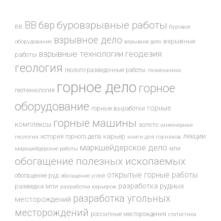
буровзрывные работы
ВВ
бвр
ВВ
буровое
взрывное дело
взрывные
оборудование
взрывное дело
взрывные технологии
геодезия
работы
геология
геолого-разведочные работы
геомеханика
горное дело
горное
геотехнология
оборудование
горные
горные выработки
горные машины
комплексы
золото
инженерная
лекции
история горного дела
карьер
геология
книги для горняков
маркшейдерское дело
мпи
маркшейдерские работы
обогащение полезных ископаемых
открытые горные работы
обогащение руд
обогащение углей
разработка рудных
разведка мпи
разработка карьеров
разработка угольных
месторождений
месторождений
россыпные месторождения
статистика