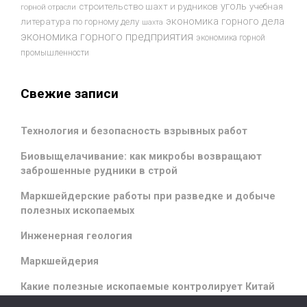
уголь
строительство шахт и рудников
учебная
горной отрасли
экономика горного дела
литература по горному делу
шахта
экономика горного предприятия
экономика горной
промышленности
Свежие записи
Технология и безопасность взрывных работ
Биовыщелачивание: как микробы возвращают
заброшенные рудники в строй
Маркшейдерские работы при разведке и добыче
полезных ископаемых
Инженерная геология
Маркшейдерия
Какие полезные ископаемые контролирует Китай