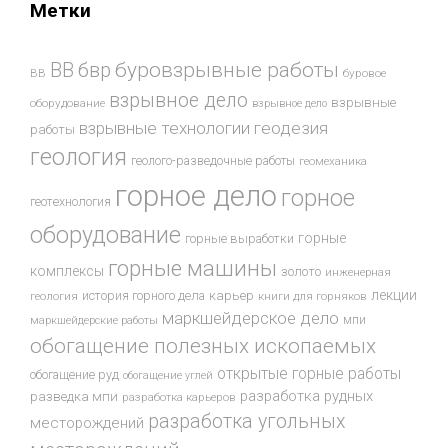
Метки
буровзрывные работы
ВВ
бвр
ВВ
буровое
взрывное дело
взрывные
оборудование
взрывное дело
взрывные технологии
геодезия
работы
геология
геолого-разведочные работы
геомеханика
горное дело
горное
геотехнология
оборудование
горные
горные выработки
горные машины
комплексы
золото
инженерная
лекции
история горного дела
карьер
геология
книги для горняков
маркшейдерское дело
мпи
маркшейдерские работы
обогащение полезных ископаемых
открытые горные работы
обогащение руд
обогащение углей
разработка рудных
разведка мпи
разработка карьеров
разработка угольных
месторождений