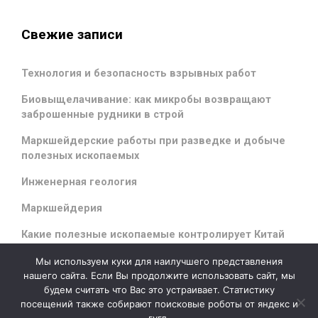
Свежие записи
Технология и безопасность взрывных работ
Биовыщелачивание: как микробы возвращают
заброшенные рудники в строй
Маркшейдерские работы при разведке и добыче
полезных ископаемых
Инженерная геология
Маркшейдерия
Какие полезные ископаемые контролирует Китай
Мы используем куки для наилучшего представления
нашего сайта. Если Вы продолжите использовать сайт, мы
будем считать что Вас это устраивает. Статистику
evolve
theme by Theme4Press - Powered by
WordPress
посещений также собирают поисковые роботы от яндекс и