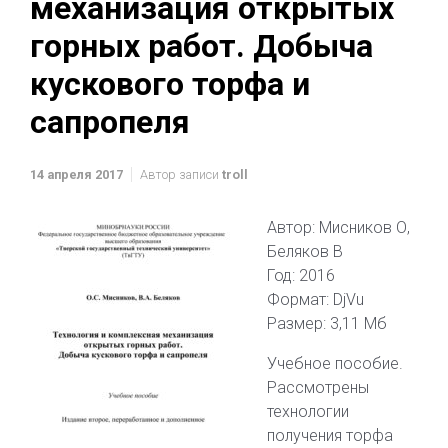
механизация открытых
горных работ. Добыча
кускового торфа и
сапропеля
14 апреля 2017
Автор записи
troll
Автор: Мисников О,
Беляков В
Год: 2016
Формат: DjVu
Размер: 3,11 Мб
Учебное пособие.
Рассмотрены
технологии
получения торфа