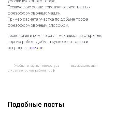
уборки кускового торфа.
Технические характеристики отечественных
фрезоформовочных машин.
Пример расчета участка по добыче торфа
фрезоформовочным способом.
Технология и комплексная механизация открытых
горных работ. Добыча кускового торфа и
сапропеля
скачать
Учебная и научная литература
гидромеханизация
,
открытые горные работы
,
торф
Подобные посты