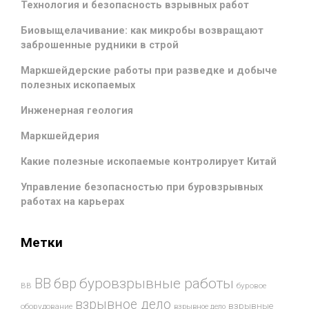
Технология и безопасность взрывных работ
Биовыщелачивание: как микробы возвращают
заброшенные рудники в строй
Маркшейдерские работы при разведке и добыче
полезных ископаемых
Инженерная геология
Маркшейдерия
Какие полезные ископаемые контролирует Китай
Управление безопасностью при буровзрывных
работах на карьерах
Метки
буровзрывные работы
ВВ
бвр
ВВ
буровое
взрывное дело
взрывные
оборудование
взрывное дело