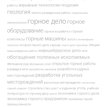
взрывные технологии
геодезия
работы
геология
геолого-разведочные работы
геомеханика
горное дело
горное
геотехнология
оборудование
горные
горные выработки
горные машины
комплексы
золото
инженерная
лекции
история горного дела
карьер
геология
книги для горняков
маркшейдерское дело
мпи
маркшейдерские работы
обогащение полезных ископаемых
открытые горные работы
обогащение руд
обогащение углей
разработка рудных
разведка мпи
разработка карьеров
разработка угольных
месторождений
месторождений
россыпные месторождения
статистика
уголь
строительство шахт и рудников
учебная
горной отрасли
экономика горного дела
литература по горному делу
шахта
экономика горного предприятия
экономика горной
промышленности