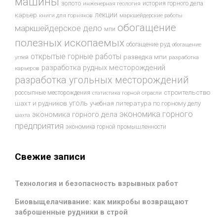
машины
золото
история горного дела
инженерная геология
лекции
карьер
книги для горняков
маркшейдерские работы
обогащение
маркшейдерское дело
мпи
полезных ископаемых
обогащение руд
обогащение
открытые горные работы
разведка мпи
разработка
углей
разработка рудных месторождений
карьеров
разработка угольных месторождений
строительство
россыпные месторождения
статистика горной отрасли
уголь
шахт и рудников
учебная литература по горному делу
экономика горного
экономика горного дела
шахта
предприятия
экономика горной промышленности
Свежие записи
Технология и безопасность взрывных работ
Биовыщелачивание: как микробы возвращают
заброшенные рудники в строй