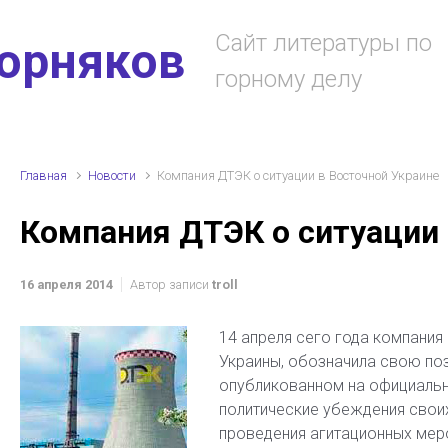
Сайт литературы по
горняков
горному делу
Главная
Новости
Компания ДТЭК о ситуации в Восточной Украине
Компания ДТЭК о ситуации 
16 апреля 2014
Автор записи
troll
14 апреля сего года компания
Украины, обозначила свою поз
опубликованном на официальн
политические убеждения своих
проведения агитационных меро