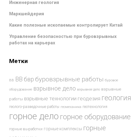
Инженерная геология
Маркшейдерия
Какие полезные ископаемые контролирует Китай
Управление безопасностью при буровзрывных
работах на карьерах
Метки
буровзрывные работы
ВВ
бвр
ВВ
буровое
взрывное дело
взрывные
оборудование
взрывное дело
геология
взрывные технологии
геодезия
работы
геотехнология
геолого-разведочные работы
геомеханика
горное дело
горное оборудование
горные
горные комплексы
горные выработки