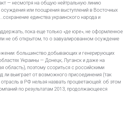
акт — несмотря на общую нейтральную линию
о осуждения или поощрения выступлений в Восточных
«…сохранение единства украинского народа и
оддержать, пока еще только «де юре», не оформленное
ли не об открытом, то о завуалированном осуждение
ожении: большинство добывающих и генерирующих
бластях Украины — Донецк, Луганск и даже на
я область), поэтому ссориться с российскими
ряд ли выиграет от возможного присоединения (так
 отрасль в РФ нельзя назвать процветающей: об этом
компаний по результатам 2013, продолжающееся