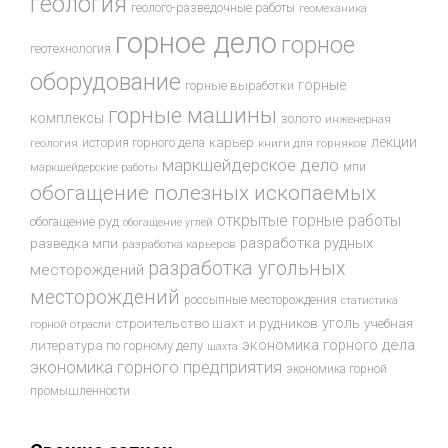
геология
геолого-разведочные работы
геомеханика
горное дело
горное
геотехнология
оборудование
горные
горные выработки
горные машины
комплексы
золото
инженерная
лекции
история горного дела
карьер
геология
книги для горняков
маркшейдерское дело
мпи
маркшейдерские работы
обогащение полезных ископаемых
открытые горные работы
обогащение руд
обогащение углей
разработка рудных
разведка мпи
разработка карьеров
разработка угольных
месторождений
месторождений
россыпные месторождения
статистика
уголь
строительство шахт и рудников
учебная
горной отрасли
экономика горного дела
литература по горному делу
шахта
экономика горного предприятия
экономика горной
промышленности