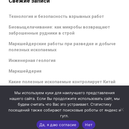
Свежие записи
Технология и безопасность взрывных работ
Биовыщелачивание: как микробы возвращают
заброшенные рудники в строй
Маркшейдерские работы при разведке и добыче
полезных ископаемых
Инженерная геология
Маркшейдерия
Какие полезные ископаемые контролирует Китай
Мы используем куки для наилучшего представления
нашего сайта. Если Вы продолжите использовать сайт, мы
будем считать что Вас это устраивает. Статистику
evolve
theme by Theme4Press - Powered by
WordPress
посещений также собирают поисковые роботы от яндекс и
гугл.
Да, я даю согласие
Нет