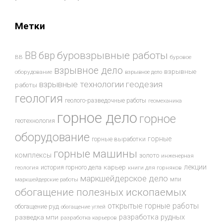
Метки
буровзрывные работы
ВВ
бвр
ВВ
буровое
взрывное дело
взрывные
оборудование
взрывное дело
взрывные технологии
геодезия
работы
геология
геолого-разведочные работы
геомеханика
горное дело
горное
геотехнология
оборудование
горные
горные выработки
горные машины
комплексы
золото
инженерная
лекции
история горного дела
карьер
геология
книги для горняков
маркшейдерское дело
мпи
маркшейдерские работы
обогащение полезных ископаемых
открытые горные работы
обогащение руд
обогащение углей
разработка рудных
разведка мпи
разработка карьеров