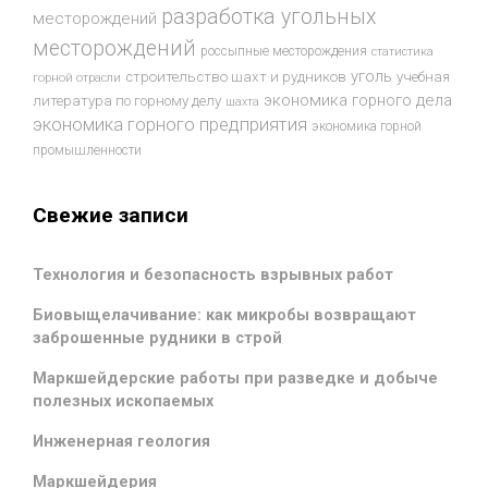
разработка угольных
месторождений
месторождений
россыпные месторождения
статистика
уголь
строительство шахт и рудников
учебная
горной отрасли
экономика горного дела
литература по горному делу
шахта
экономика горного предприятия
экономика горной
промышленности
Свежие записи
Технология и безопасность взрывных работ
Биовыщелачивание: как микробы возвращают
заброшенные рудники в строй
Маркшейдерские работы при разведке и добыче
полезных ископаемых
Инженерная геология
Маркшейдерия