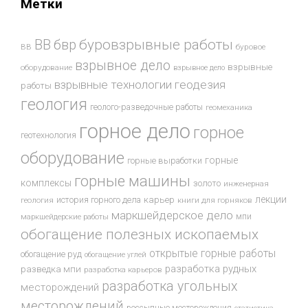
Метки
буровзрывные работы
ВВ
бвр
ВВ
буровое
взрывное дело
взрывные
оборудование
взрывное дело
взрывные технологии
геодезия
работы
геология
геолого-разведочные работы
геомеханика
горное дело
горное
геотехнология
оборудование
горные
горные выработки
горные машины
комплексы
золото
инженерная
лекции
история горного дела
карьер
геология
книги для горняков
маркшейдерское дело
мпи
маркшейдерские работы
обогащение полезных ископаемых
открытые горные работы
обогащение руд
обогащение углей
разработка рудных
разведка мпи
разработка карьеров
разработка угольных
месторождений
месторождений