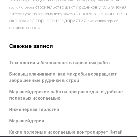
россыпные месторождения
статистика
уголь
строительство шахт и рудников
учебная
горной отрасли
экономика горного дела
литература по горному делу
шахта
экономика горного предприятия
экономика горной
промышленности
Свежие записи
Технология и безопасность взрывных работ
Биовыщелачивание: как микробы возвращают
заброшенные рудники в строй
Маркшейдерские работы при разведке и добыче
полезных ископаемых
Инженерная геология
Маркшейдерия
Какие полезные ископаемые контролирует Китай