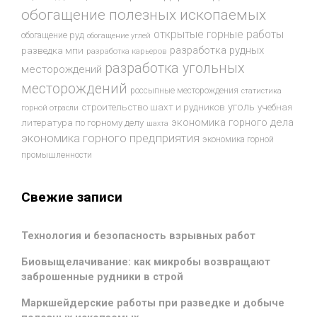
обогащение полезных ископаемых
открытые горные работы
обогащение руд
обогащение углей
разработка рудных
разведка мпи
разработка карьеров
разработка угольных
месторождений
месторождений
россыпные месторождения
статистика
уголь
строительство шахт и рудников
учебная
горной отрасли
экономика горного дела
литература по горному делу
шахта
экономика горного предприятия
экономика горной
промышленности
Свежие записи
Технология и безопасность взрывных работ
Биовыщелачивание: как микробы возвращают
заброшенные рудники в строй
Маркшейдерские работы при разведке и добыче