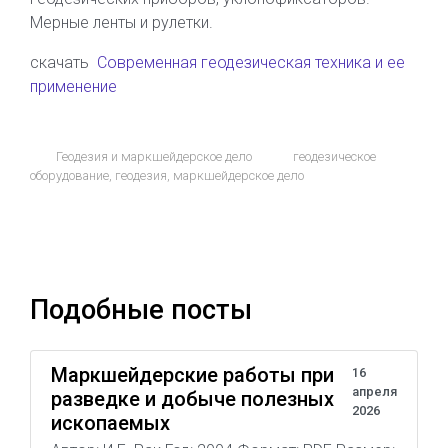
Мерные ленты и рулетки.
скачать
Современная геодезическая техника и ее
применение
Геодезия и маркшейдерское дело
геодезическое
оборудование
,
геодезия
,
маркшейдерское дело
Подобные посты
Маркшейдерские работы при
16
апреля
разведке и добыче полезных
2026
ископаемых