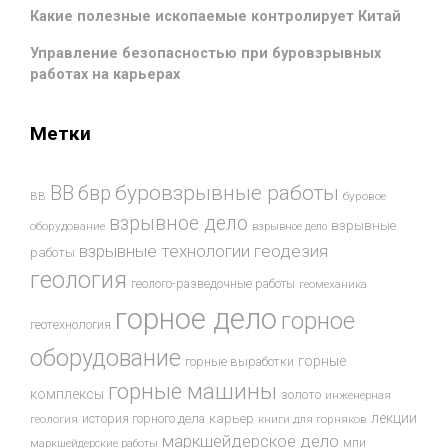
Какие полезные ископаемые контролирует Китай
Управление безопасностью при буровзрывных
работах на карьерах
Метки
буровзрывные работы
ВВ
бвр
ВВ
буровое
взрывное дело
взрывные
оборудование
взрывное дело
взрывные технологии
геодезия
работы
геология
геолого-разведочные работы
геомеханика
горное дело
горное
геотехнология
оборудование
горные
горные выработки
горные машины
комплексы
золото
инженерная
лекции
история горного дела
карьер
геология
книги для горняков
маркшейдерское дело
мпи
маркшейдерские работы