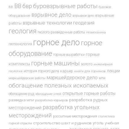
буровзрывные работы
ВВ
бвр
ВВ
буровое
взрывное дело
взрывные
оборудование
взрывное дело
взрывные технологии
геодезия
работы
геология
геолого-разведочные работы
геомеханика
горное дело
горное
геотехнология
оборудование
горные
горные выработки
горные машины
комплексы
золото
инженерная
лекции
история горного дела
карьер
геология
книги для горняков
маркшейдерское дело
мпи
маркшейдерские работы
обогащение полезных ископаемых
открытые горные работы
обогащение руд
обогащение углей
разработка рудных
разведка мпи
разработка карьеров
разработка угольных
месторождений
месторождений
россыпные месторождения
статистика
уголь
строительство шахт и рудников
учебная
горной отрасли