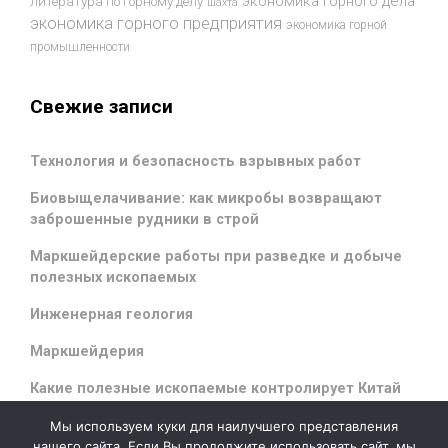
экономика горного дела
литература по горному делу
шахта
экономика горного предприятия
экономика горной
промышленности
Свежие записи
Технология и безопасность взрывных работ
Биовыщелачивание: как микробы возвращают
заброшенные рудники в строй
Маркшейдерские работы при разведке и добыче
полезных ископаемых
Инженерная геология
Маркшейдерия
Какие полезные ископаемые контролирует Китай
Мы используем куки для наилучшего представления
нашего сайта. Если Вы продолжите использовать сайт, мы