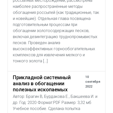
россыпных месторождений, рассмотрены
наиболее распространённые методы
обогащения россыпей (как традиционные, так
и новейшие). Отдельная глава посвящена
подготовительным процессам при
обогащении золотосодержащих песков,
включая дезинтеграцию труднопромывистых
песков. Проведен анализ
высокоэффективных горнообогатительных
комплексов для извлечения мелкого и
тонкого золота […]
Прикладной системный
10
сентября
анализ в обогащении
2022
полезных ископаемых
Автор: Брагин В, Бурдакова Е., Бакшеева И. и
др. Год: 2020 Формат:PDF Размер: 3,32 мб
Учебное пособие. Сделана попытка