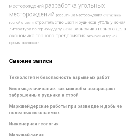
разработка угольных
месторождений
месторождений
россыпные месторождения
статистика
уголь
строительство шахт и рудников
учебная
горной отрасли
экономика горного дела
литература по горному делу
шахта
экономика горного предприятия
экономика горной
промышленности
Свежие записи
Технология и безопасность взрывных работ
Биовыщелачивание: как микробы возвращают
заброшенные рудники в строй
Маркшейдерские работы при разведке и добыче
полезных ископаемых
Инженерная геология
Маркшейдерия