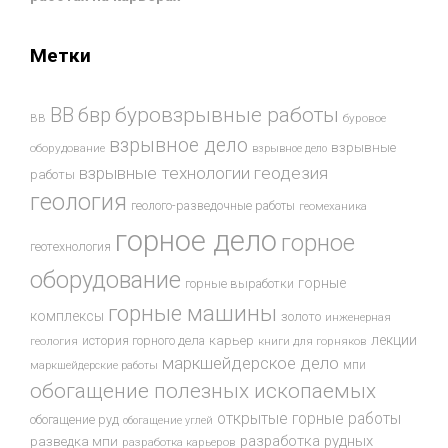
Метки
буровзрывные работы
ВВ
бвр
ВВ
буровое
взрывное дело
взрывные
оборудование
взрывное дело
взрывные технологии
геодезия
работы
геология
геолого-разведочные работы
геомеханика
горное дело
горное
геотехнология
оборудование
горные
горные выработки
горные машины
комплексы
золото
инженерная
лекции
история горного дела
карьер
геология
книги для горняков
маркшейдерское дело
мпи
маркшейдерские работы
обогащение полезных ископаемых
открытые горные работы
обогащение руд
обогащение углей
разработка рудных
разведка мпи
разработка карьеров