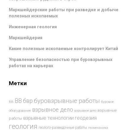
Маркшейдерские работы при разведке и добыче
полезных ископаемых
Инженерная геология
Маркшейдерия
Какие полезные ископаемые контролирует Китай
Управление безопасностью при буровзрывных
работах на карьерах
Метки
буровзрывные работы
ВВ
бвр
ВВ
буровое
взрывное дело
взрывные
оборудование
взрывное дело
взрывные технологии
геодезия
работы
геология
геолого-разведочные работы
геомеханика