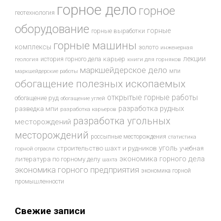
горное дело
горное
геотехнология
оборудование
горные
горные выработки
горные машины
комплексы
золото
инженерная
лекции
история горного дела
карьер
геология
книги для горняков
маркшейдерское дело
мпи
маркшейдерские работы
обогащение полезных ископаемых
открытые горные работы
обогащение руд
обогащение углей
разработка рудных
разведка мпи
разработка карьеров
разработка угольных
месторождений
месторождений
россыпные месторождения
статистика
уголь
строительство шахт и рудников
учебная
горной отрасли
экономика горного дела
литература по горному делу
шахта
экономика горного предприятия
экономика горной
промышленности
Свежие записи