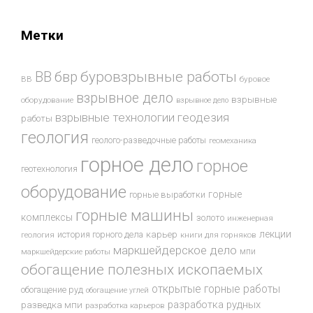
Метки
буровзрывные работы
ВВ
бвр
ВВ
буровое
взрывное дело
взрывные
оборудование
взрывное дело
взрывные технологии
геодезия
работы
геология
геолого-разведочные работы
геомеханика
горное дело
горное
геотехнология
оборудование
горные
горные выработки
горные машины
комплексы
золото
инженерная
лекции
история горного дела
карьер
геология
книги для горняков
маркшейдерское дело
мпи
маркшейдерские работы
обогащение полезных ископаемых
открытые горные работы
обогащение руд
обогащение углей
разработка рудных
разведка мпи
разработка карьеров