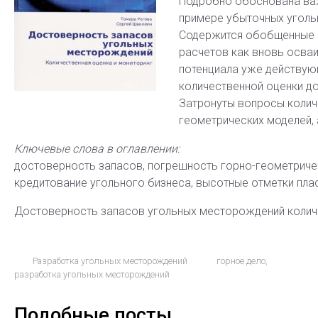
Подробно обоснована важ
примере убыточных уголь
Содержится обобщенные о
расчетов как вновь осва
потенциала уже действую
количественной оценки до
Затронуты вопросы колич
геометрических моделей, 
Ключевые слова в оглавлении:
достоверность запасов, погрешность горно-геометричес
кредитование угольного бизнеса, высотные отметки плас
Достоверность запасов угольных месторождений колич
Разработка угольных месторождений
горное дело
,
разработка угольных месторождений
Подобные посты