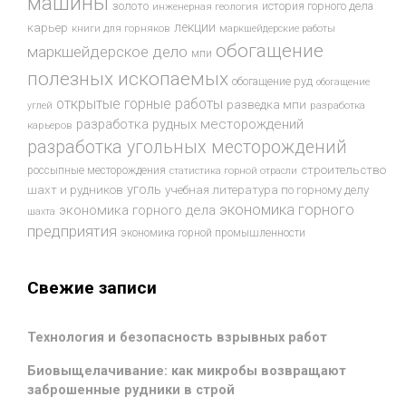
машины
золото
история горного дела
инженерная геология
лекции
карьер
книги для горняков
маркшейдерские работы
обогащение
маркшейдерское дело
мпи
полезных ископаемых
обогащение руд
обогащение
открытые горные работы
разведка мпи
разработка
углей
разработка рудных месторождений
карьеров
разработка угольных месторождений
строительство
россыпные месторождения
статистика горной отрасли
уголь
шахт и рудников
учебная литература по горному делу
экономика горного
экономика горного дела
шахта
предприятия
экономика горной промышленности
Свежие записи
Технология и безопасность взрывных работ
Биовыщелачивание: как микробы возвращают
заброшенные рудники в строй