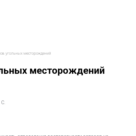
сов угольных месторождений
ольных месторождений
 С.