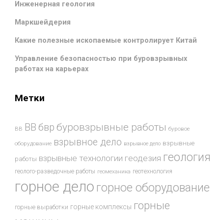
Инженерная геология
Маркшейдерия
Какие полезные ископаемые контролирует Китай
Управление безопасностью при буровзрывных
работах на карьерах
Метки
буровзрывные работы
ВВ
бвр
ВВ
буровое
взрывное дело
взрывные
оборудование
взрывное дело
геология
взрывные технологии
геодезия
работы
геотехнология
геолого-разведочные работы
геомеханика
горное дело
горное оборудование
горные
горные комплексы
горные выработки