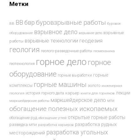
Метки
буровзрывные работы
ВВ
бвр
ВВ
буровое
взрывное дело
взрывные
оборудование
взрывное дело
взрывные технологии
геодезия
работы
геология
геолого-разведочные работы
геомеханика
горное дело
горное
геотехнология
оборудование
горные
горные выработки
горные машины
комплексы
золото
инженерная
лекции
история горного дела
карьер
геология
книги для горняков
маркшейдерское дело
мпи
маркшейдерские работы
обогащение полезных ископаемых
открытые горные работы
обогащение руд
обогащение углей
разработка рудных
разведка мпи
разработка карьеров
разработка угольных
месторождений