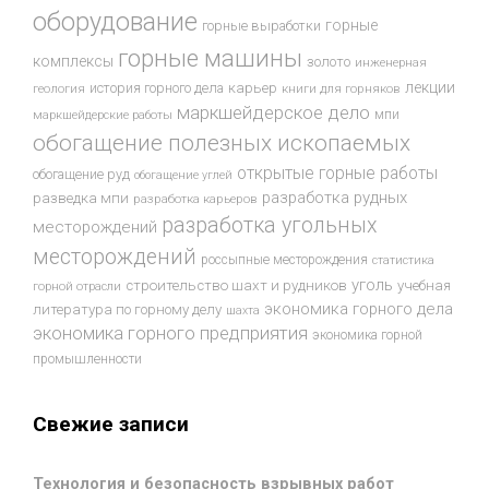
оборудование
горные
горные выработки
горные машины
комплексы
золото
инженерная
лекции
история горного дела
карьер
геология
книги для горняков
маркшейдерское дело
мпи
маркшейдерские работы
обогащение полезных ископаемых
открытые горные работы
обогащение руд
обогащение углей
разработка рудных
разведка мпи
разработка карьеров
разработка угольных
месторождений
месторождений
россыпные месторождения
статистика
уголь
строительство шахт и рудников
учебная
горной отрасли
экономика горного дела
литература по горному делу
шахта
экономика горного предприятия
экономика горной
промышленности
Свежие записи
Технология и безопасность взрывных работ