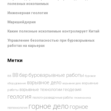
полезных ископаемых
Инженерная геология
Маркшейдерия
Какие полезные ископаемые контролирует Китай
Управление безопасностью при буровзрывных
работах на карьерах
Метки
буровзрывные работы
ВВ
бвр
ВВ
буровое
взрывное дело
взрывные
оборудование
взрывное дело
взрывные технологии
геодезия
работы
геология
геолого-разведочные работы
геомеханика
горное дело
горное
геотехнология