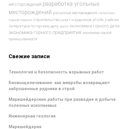
разработка угольных
месторождений
месторождений
россыпные месторождения
статистика
уголь
строительство шахт и рудников
учебная
горной отрасли
экономика горного дела
литература по горному делу
шахта
экономика горного предприятия
экономика горной
промышленности
Свежие записи
Технология и безопасность взрывных работ
Биовыщелачивание: как микробы возвращают
заброшенные рудники в строй
Маркшейдерские работы при разведке и добыче
полезных ископаемых
Инженерная геология
Маркшейдерия