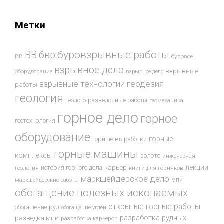
Метки
буровзрывные работы
ВВ
бвр
ВВ
буровое
взрывное дело
взрывные
оборудование
взрывное дело
взрывные технологии
геодезия
работы
геология
геолого-разведочные работы
геомеханика
горное дело
горное
геотехнология
оборудование
горные
горные выработки
горные машины
комплексы
золото
инженерная
лекции
история горного дела
карьер
геология
книги для горняков
маркшейдерское дело
мпи
маркшейдерские работы
обогащение полезных ископаемых
открытые горные работы
обогащение руд
обогащение углей
разработка рудных
разведка мпи
разработка карьеров