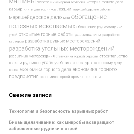
машины
золото
история горного дела
инженерная геология
лекции
карьер
книги для горняков
маркшейдерские работы
обогащение
маркшейдерское дело
мпи
полезных ископаемых
обогащение руд
обогащение
открытые горные работы
разведка мпи
разработка
углей
разработка рудных месторождений
карьеров
разработка угольных месторождений
строительство
россыпные месторождения
статистика горной отрасли
уголь
шахт и рудников
учебная литература по горному делу
экономика горного
экономика горного дела
шахта
предприятия
экономика горной промышленности
Свежие записи
Технология и безопасность взрывных работ
Биовыщелачивание: как микробы возвращают
заброшенные рудники в строй