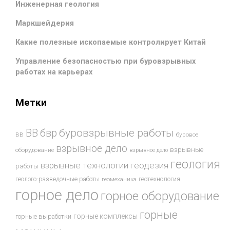
Инженерная геология
Маркшейдерия
Какие полезные ископаемые контролирует Китай
Управление безопасностью при буровзрывных
работах на карьерах
Метки
буровзрывные работы
ВВ
бвр
ВВ
буровое
взрывное дело
взрывные
оборудование
взрывное дело
геология
взрывные технологии
геодезия
работы
геотехнология
геолого-разведочные работы
геомеханика
горное дело
горное оборудование
горные
горные комплексы
горные выработки