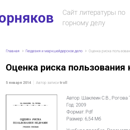
Сайт литературы по
горняков
горному делу
Главная
Геодезия и маркшейдерское дело
Оценка риска пользова
Оценка риска пользования
5 января 2014
Автор записи
troll
Автор: Шаклеин С.В., Рогова 
Год: 2009
Формат: Pdf
Размер: 6,54 Мб