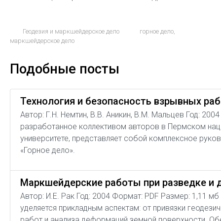
Геодезия и маркшейдерское дело
горное дело
,
маркшейдерское дело
Подобные посты
Технология и безопасность взрывных ра
Автор: Г.Н. Немтин, В.В. Аникин, В.М. Мальцев Год: 20
разработанное коллективом авторов в Пермском на
университете, представляет собой комплексное руков
«Горное дело».
Маркшейдерские работы при разведке и
Автор: И.Е. Рак Год: 2004 Формат: PDF Размер: 1,11 
уделяется прикладным аспектам: от привязки геодези
работ и анализа деформаций земной поверхности. Обе