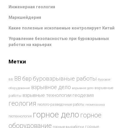
Инженерная геология
Маркшейдерия
Какие полезные ископаемые контролирует Китай
Управление безопасностью при буровзрывных
работах на карьерах
Метки
буровзрывные работы
ВВ
бвр
ВВ
буровое
взрывное дело
взрывные
оборудование
взрывное дело
взрывные технологии
геодезия
работы
геология
геолого-разведочные работы
геомеханика
горное дело
горное
геотехнология
оборудование
горные
горные выработки