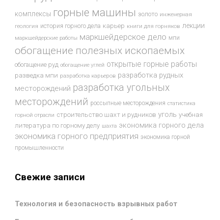
горные машины
комплексы
золото
инженерная
лекции
история горного дела
карьер
геология
книги для горняков
маркшейдерское дело
мпи
маркшейдерские работы
обогащение полезных ископаемых
открытые горные работы
обогащение руд
обогащение углей
разработка рудных
разведка мпи
разработка карьеров
разработка угольных
месторождений
месторождений
россыпные месторождения
статистика
уголь
строительство шахт и рудников
учебная
горной отрасли
экономика горного дела
литература по горному делу
шахта
экономика горного предприятия
экономика горной
промышленности
Свежие записи
Технология и безопасность взрывных работ