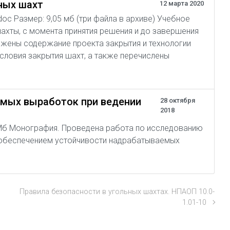
ных шахт
12 марта 2020
 doc Размер: 9,05 мб (три файла в архиве) Учебное
ахты, с момента принятия решения и до завершения
жены содержание проекта закрытия и технологии
словия закрытия шахт, а также перечислены
мых выработок при ведении
28 октября
2018
87 Мб Монография. Проведена работа по исследованию
с обеспечением устойчивости надрабатываемых
Правила безопасности в угольных шахтах. НПАОП 10.0-
1.01-10