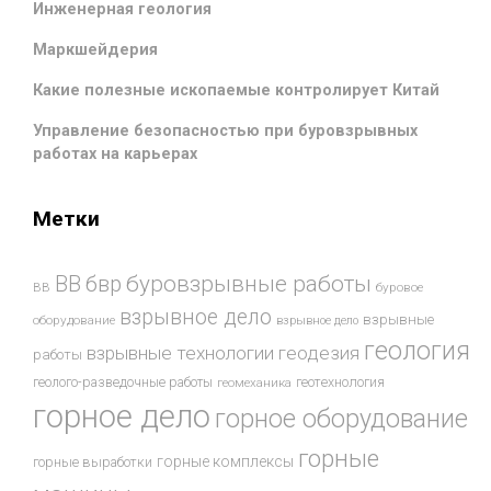
Инженерная геология
Маркшейдерия
Какие полезные ископаемые контролирует Китай
Управление безопасностью при буровзрывных
работах на карьерах
Метки
буровзрывные работы
ВВ
бвр
ВВ
буровое
взрывное дело
взрывные
оборудование
взрывное дело
геология
взрывные технологии
геодезия
работы
геотехнология
геолого-разведочные работы
геомеханика
горное дело
горное оборудование
горные
горные комплексы
горные выработки