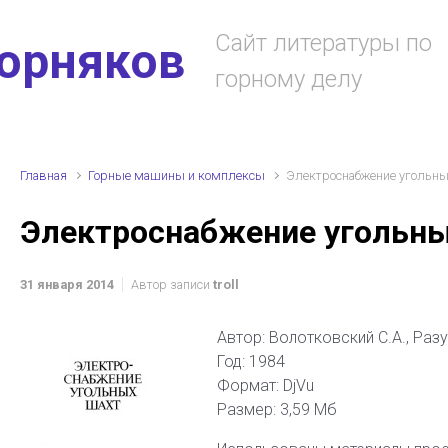
Сайт литературы по
горняков
горному делу
Главная
Горные машины и комплексы
Электроснабжение угольны
Электроснабжение угольны
31 января 2014
Автор записи
troll
Автор: Волотковский С.А., Раз
Год: 1984
Формат: DjVu
Размер: 3,59 Мб