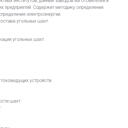
тных институтов, данные заводов изготовителей и
х предприятий. Содержит методику определения
спределения электроэнергии.
остава угольных шахт.
кации угольных шахт.
.
 токоведущих устройств.
ости шахт.
.