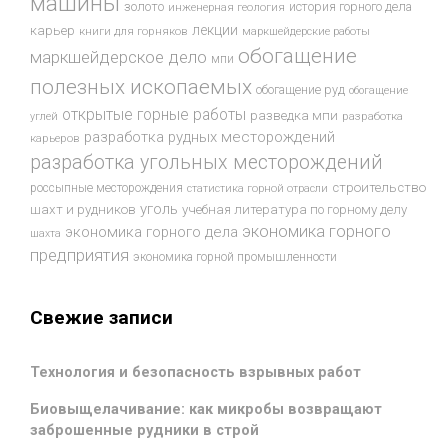
машины
золото
история горного дела
инженерная геология
лекции
карьер
книги для горняков
маркшейдерские работы
обогащение
маркшейдерское дело
мпи
полезных ископаемых
обогащение руд
обогащение
открытые горные работы
разведка мпи
разработка
углей
разработка рудных месторождений
карьеров
разработка угольных месторождений
строительство
россыпные месторождения
статистика горной отрасли
уголь
шахт и рудников
учебная литература по горному делу
экономика горного
экономика горного дела
шахта
предприятия
экономика горной промышленности
Свежие записи
Технология и безопасность взрывных работ
Биовыщелачивание: как микробы возвращают
заброшенные рудники в строй