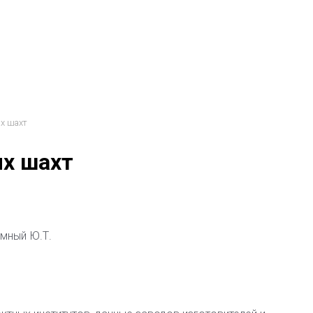
х шахт
х шахт
умный Ю.Т.