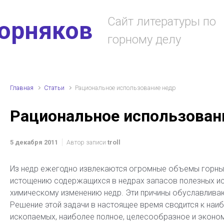
Сайт литературы по
горняков
горному делу
Главная
Статьи
Рациональное использование недр
Рациональное использован
5 декабря 2011
Автор записи
troll
Из недр ежегодно извлекаются огромные объемы горных 
истощению содержащихся в недрах запасов полезных ис
химическому изменению недр. Эти причины обуславлива
Решение этой задачи в настоящее время сводится к наи
ископаемых, наиболее полное, целесообразное и эконо