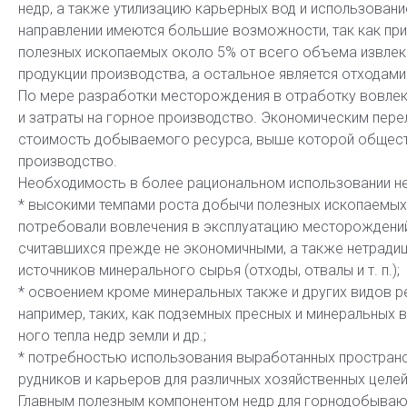
недр, а также утилизацию карьерных вод и использовани
направлении имеются большие возможности, так как при
полезных ископаемых около 5% от всего объема извлека
продукции производства, а остальное является отходами
По мере разработки месторождения в отработку вовлек
и затраты на горное производство. Экономическим пер
стоимость добываемого ресурса, выше которой общест
производство.
Необходимость в более рациональном использовании н
* высокими темпами роста добычи полезных ископаемых
потребовали вовлечения в эксплуатацию месторождений
считавшихся прежде не экономичными, а также нетради
источников минерального сырья (отходы, отвалы и т. п.);
* освоением кроме минеральных также и других видов р
например, таких, как подземных пресных и минеральных в
ного тепла недр земли и др.;
* потребностью использования выработанных простран
рудников и карьеров для различных хозяйственных целей
Главным полезным компонентом недр для горнодобываю