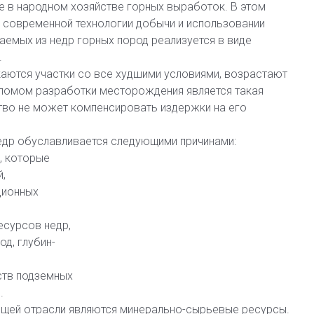
е в народном хозяйстве горных выработок. В этом
 современной технологии добычи и использовании
емых из недр горных пород реализуется в виде
.
аются участки со все худшими условиями, возрастают
еломом разработки месторождения является такая
во не может компенсировать издержки на его
едр обуславливается следующими причинами:
, которые
,
ционных
есурсов недр,
од, глубин-
ств подземных
.
щей отрасли являются минерально-сырьевые ресурсы.