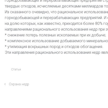
горнодобывающих и перерабатывающих предприятий ст
твердых отходов, исчисляемые десятками миллиардов то
Из сказанного очевидно, что рациональное использова
горнодобывающей и перерабатывающих предприятий. И о
на долю которых, как известно, приходится более 80% г
направлениями рационального использования недр при э
* снижение потерь полезных ископаемых при их добыче;
* комплексное использование добываемого минерально
* утилизация вскрышных пород и отходов обогащения.
Эти направления рационального использования недр яв
Статьи
Охрана недр