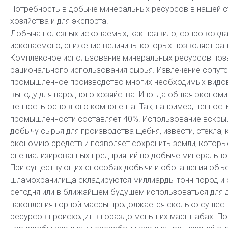
Потребность в добыче минеральных ресурсов в нашей с
хозяйства и для экспорта.
Добыча полезных ископаемых, как правило, сопровожда
ископаемого, снижение величины которых позволяет ра
Комплексное использование минеральных ресурсов позв
рационального использования сырья. Извлечение сопут
промышленное производство многих необходимых видов
выгоду для народного хозяйства. Иногда общая эконом
ценность основного компонента. Так, например, ценнос
промышленности составляет 40%. Использование вскрыш
добычу сырья для производства щебня, извести, стекла, 
экономию средств и позволяет сохранить земли, котор
специализированных предприятий по добыче минерально
При существующих способах добычи и обогащения объе
шламохранилища складируются миллиарды тонн пород и о
сегодня или в ближайшем будущем использоваться для 
накопления горной массы продолжается сколько сущест
ресурсов происходит в гораздо меньших масштабах. По