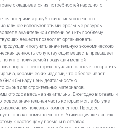
тране складывается из потребностей народного
ется потерями и разубоживанием полезного
циональнее использовать минеральные ресурсы.
оляет в значительной степени решить проблему
ствующих веществ позволяет организовать
 продукции и получить значительную экономическою
ическая ценность сопутствующих веществ превышает
ть попутно получаемой продукции медной
ных пород в некоторых случаях позволяет сократить
кирпича, керамических изделий, что обеспечивает
ые были бы нарушены деятельностью
го сырья для строительных материалов.
мы отходов весьма значительны. Ежегодно в отвалы и
тходов, значительная часть которых могла бы уже
доизвлечения полезных компонентов. Процесс
вует горная промышленность. Утилизация же данных
этому к настоящему времени в отвалах