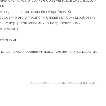
раны скопились огромные объемы вскрышных пород и
нн.
ние недр является важнейшей проблемой
собенно это относится к открытым горным работам,
орных пород, извлекаемых из недр. Основными
том являются:
го сырья;
ляются первоочередными при открытых горных работах.
Правовые вопросы использования недр