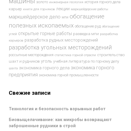
машины
золото
история горного дела
инженерная геология
лекции
карьер
книги для горняков
маркшейдерские работы
обогащение
маркшейдерское дело
мпи
полезных ископаемых
обогащение руд
обогащение
открытые горные работы
разведка мпи
разработка
углей
разработка рудных месторождений
карьеров
разработка угольных месторождений
строительство
россыпные месторождения
статистика горной отрасли
уголь
шахт и рудников
учебная литература по горному делу
экономика горного
экономика горного дела
шахта
предприятия
экономика горной промышленности
Свежие записи
Технология и безопасность взрывных работ
Биовыщелачивание: как микробы возвращают
заброшенные рудники в строй