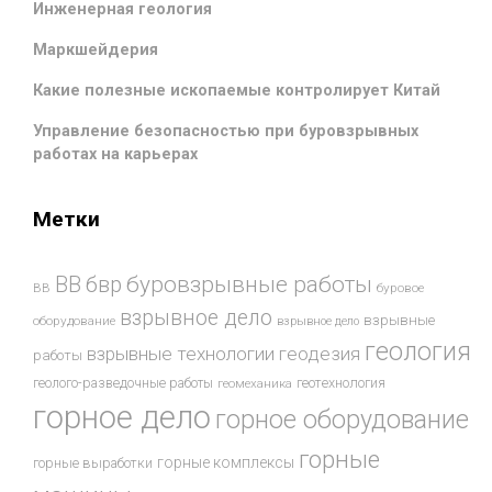
Инженерная геология
Маркшейдерия
Какие полезные ископаемые контролирует Китай
Управление безопасностью при буровзрывных
работах на карьерах
Метки
буровзрывные работы
ВВ
бвр
ВВ
буровое
взрывное дело
взрывные
оборудование
взрывное дело
геология
взрывные технологии
геодезия
работы
геотехнология
геолого-разведочные работы
геомеханика
горное дело
горное оборудование
горные
горные комплексы
горные выработки