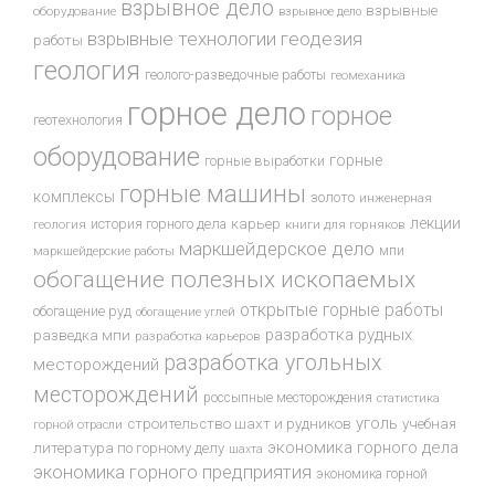
взрывное дело
взрывные
оборудование
взрывное дело
взрывные технологии
геодезия
работы
геология
геолого-разведочные работы
геомеханика
горное дело
горное
геотехнология
оборудование
горные
горные выработки
горные машины
комплексы
золото
инженерная
лекции
история горного дела
карьер
геология
книги для горняков
маркшейдерское дело
мпи
маркшейдерские работы
обогащение полезных ископаемых
открытые горные работы
обогащение руд
обогащение углей
разработка рудных
разведка мпи
разработка карьеров
разработка угольных
месторождений
месторождений
россыпные месторождения
статистика
уголь
строительство шахт и рудников
учебная
горной отрасли
экономика горного дела
литература по горному делу
шахта
экономика горного предприятия
экономика горной