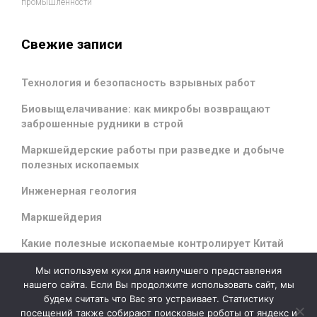
промышленности
Свежие записи
Технология и безопасность взрывных работ
Биовыщелачивание: как микробы возвращают
заброшенные рудники в строй
Маркшейдерские работы при разведке и добыче
полезных ископаемых
Инженерная геология
Маркшейдерия
Какие полезные ископаемые контролирует Китай
Мы используем куки для наилучшего представления
нашего сайта. Если Вы продолжите использовать сайт, мы
будем считать что Вас это устраивает. Статистику
evolve
theme by Theme4Press - Powered by
WordPress
посещений также собирают поисковые роботы от яндекс и