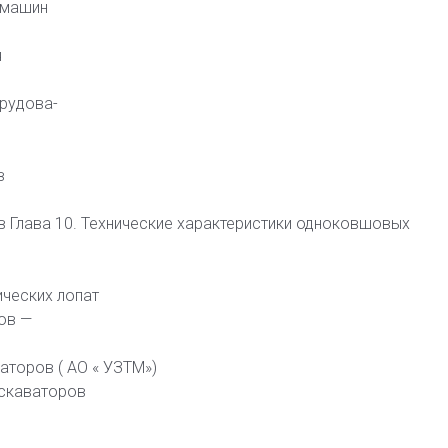
 машин
я
рудова-
в
в Глава 10. Технические характеристики одноковшовых
ических лопат
ов —
аторов ( АО « УЗТМ»)
кскаваторов