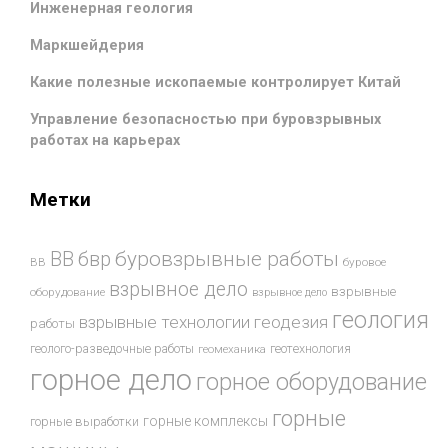
Инженерная геология
Маркшейдерия
Какие полезные ископаемые контролирует Китай
Управление безопасностью при буровзрывных
работах на карьерах
Метки
буровзрывные работы
ВВ
бвр
ВВ
буровое
взрывное дело
взрывные
оборудование
взрывное дело
геология
взрывные технологии
геодезия
работы
геотехнология
геолого-разведочные работы
геомеханика
горное дело
горное оборудование
горные
горные комплексы
горные выработки