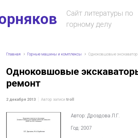
Сайт литературы по
горняков
горному делу
Главная
Горные машины и комплексы
Одноковшовые экскаваторы
Одноковшовые экскаваторы
ремонт
2 декабря 2013
Автор записи
troll
Автор: Дроздова Л.Г.
Год: 2007