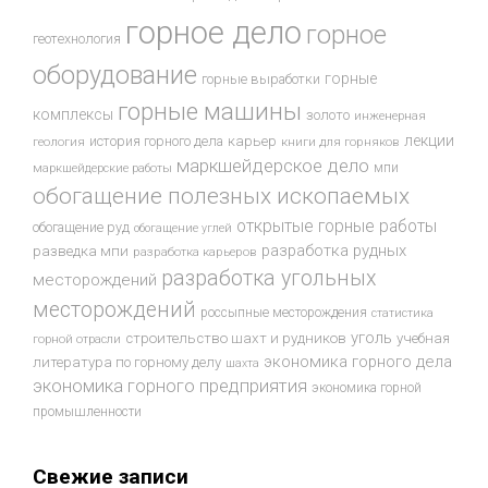
горное дело
горное
геотехнология
оборудование
горные
горные выработки
горные машины
комплексы
золото
инженерная
лекции
история горного дела
карьер
геология
книги для горняков
маркшейдерское дело
мпи
маркшейдерские работы
обогащение полезных ископаемых
открытые горные работы
обогащение руд
обогащение углей
разработка рудных
разведка мпи
разработка карьеров
разработка угольных
месторождений
месторождений
россыпные месторождения
статистика
уголь
строительство шахт и рудников
учебная
горной отрасли
экономика горного дела
литература по горному делу
шахта
экономика горного предприятия
экономика горной
промышленности
Свежие записи