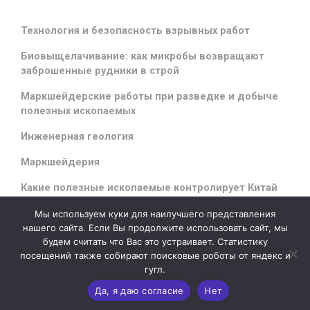
Технология и безопасность взрывных работ
Биовыщелачивание: как микробы возвращают
заброшенные рудники в строй
Маркшейдерские работы при разведке и добыче
полезных ископаемых
Инженерная геология
Маркшейдерия
Какие полезные ископаемые контролирует Китай
Мы используем куки для наилучшего представления
нашего сайта. Если Вы продолжите использовать сайт, мы
будем считать что Вас это устраивает. Статистику
evolve
theme by Theme4Press - Powered by
WordPress
посещений также собирают поисковые роботы от яндекс и
гугл.
Да, я даю согласие
Нет