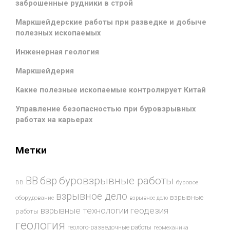
заброшенные рудники в строй
Маркшейдерские работы при разведке и добыче
полезных ископаемых
Инженерная геология
Маркшейдерия
Какие полезные ископаемые контролирует Китай
Управление безопасностью при буровзрывных
работах на карьерах
Метки
буровзрывные работы
ВВ
бвр
ВВ
буровое
взрывное дело
взрывные
оборудование
взрывное дело
взрывные технологии
геодезия
работы
геология
геолого-разведочные работы
геомеханика